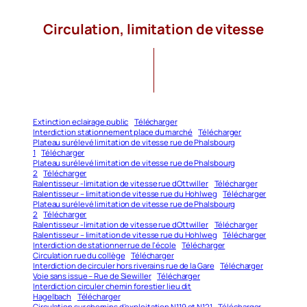
Circulation, limitation de vitesse
Extinction eclairage public
Télécharger
Interdiction stationnement place du marché
Télécharger
Plateau surélevé limitation de vitesse rue de Phalsbourg
1
Télécharger
Plateau surélevé limitation de vitesse rue de Phalsbourg
2
Télécharger
Ralentisseur -limitation de vitesse rue dOttwiller
Télécharger
Ralentisseur – limitation de vitesse rue du Hohlweg
Télécharger
Plateau surélevé limitation de vitesse rue de Phalsbourg
2
Télécharger
Ralentisseur -limitation de vitesse rue dOttwiller
Télécharger
Ralentisseur – limitation de vitesse rue du Hohlweg
Télécharger
Interdiction de stationner rue de l’école
Télécharger
Circulation rue du collège
Télécharger
Interdiction de circuler hors riverains rue de la Gare
Télécharger
Voie sans issue – Rue de Siewiller
Télécharger
Interdiction circuler chemin forestier lieu dit
Hagelbach
Télécharger
Circulation sur chemins d’exploitation N119 et N121
Télécharger