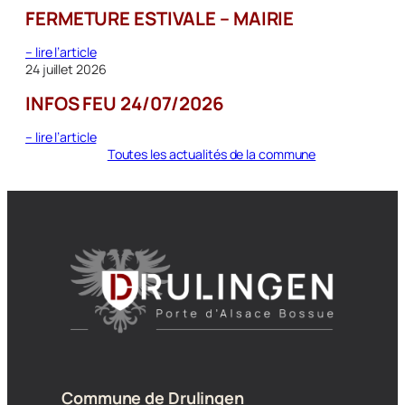
FERMETURE ESTIVALE – MAIRIE
:
– lire l’article
FERMETURE
24 juillet 2026
ESTIVALE
INFOS FEU 24/07/2026
–
MAIRIE
:
– lire l’article
INFOS
Toutes les actualités de la commune
FEU
24/07/2026
Commune de Drulingen