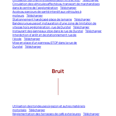
Circulation des véhicules affectés au transport de marchandises
dans le centre de l’agglomération
Télécharger
Accès au parcours de santé interdit aux véhicules à
moteurs
Télécharger
Stationnement handicapé place de la mairie
Télécharger
Bandes rugueuses et instauration d’une zone de limitation de
vitesse hors agglomération -rue de Durstel
Télécharger
Instaurant des panneaux stop dans le rue de Durstel
Télécharger
Interdiction d’arrêt et de stationnement rue de
l’école
Télécharger
Mise en place d’un panneau STOP dans la rue de
Durstel
Télécharger
Bruit
Utilisation des tondeuses à gazon et autres matériels
motorisés
Télécharger
Règlementation des terrasses de café exterieures
Télécharger