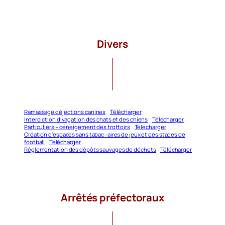
Divers
Ramassage déjections canines
Télécharger
Interdiction divagation des chats et des chiens
Télécharger
Particuliers – déneigement des trottoirs
Télécharger
Création d’espaces sans tabac -aires de jeux et des stades de
football
Télécharger
Réglementation des dépôts sauvages de déchets
Télécharger
Arrêtés préfectoraux