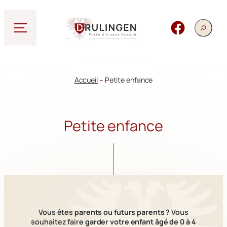
Aller
au
Rechercher
Facebook
contenu
Accueil
–
Petite enfance
Petite enfance
Vous êtes
parents ou futurs parents ?
Vous
souhaitez faire
garder votre enfant âgé de 0 à 4