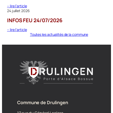
:
– lire l’article
FERMETURE
24 juillet 2026
ESTIVALE
INFOS FEU 24/07/2026
–
MAIRIE
:
– lire l’article
INFOS
Toutes les actualités de la commune
FEU
24/07/2026
Commune de Drulingen