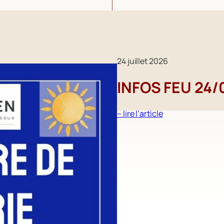
24 juillet 2026
INFOS FEU 24/
:
– lire l’article
INFOS
FEU
24/07/2026