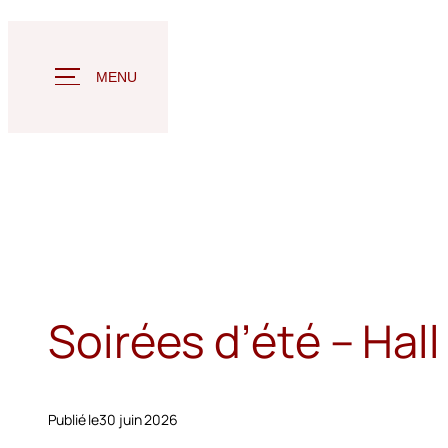
Aller
au
contenu
MENU
Soirées d’été – Hal
Publié le
30 juin 2026